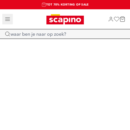
TOT 70% KORTING OP SALE
SALE: LAATSTE KANS!
SHOP NIEUW
Home