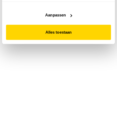
accepteert. Dit doe je door op "Alles toestaan" te klikken.
Liever geen cookies? Hou er dan rekening mee dat de
website niet optimaal functioneert.
Aanpassen
Alles toestaan