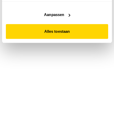
accepteert. Dit doe je door op "Alles toestaan" te klikken.
Liever geen cookies? Hou er dan rekening mee dat de
website niet optimaal functioneert.
Aanpassen
Alles toestaan