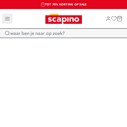
TOT 70% KORTING OP SALE
SALE: LAATSTE KANS!
SHOP NIEUW
Home