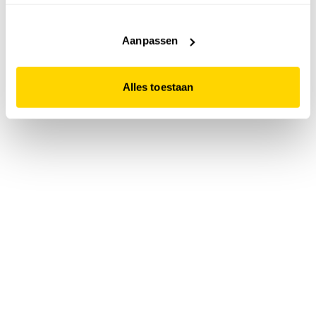
accepteert. Dit doe je door op "Alles toestaan" te klikken.
Liever geen cookies? Hou er dan rekening mee dat de
website niet optimaal functioneert.
Aanpassen
Alles toestaan