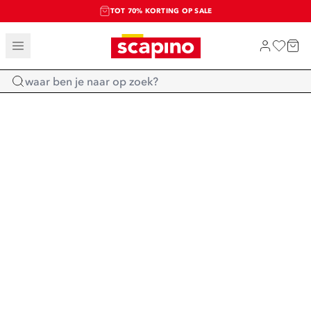
TOT 70% KORTING OP SALE
SALE: LAATSTE KANS!
SHOP NIEUW
Home