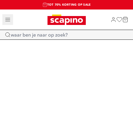
TOT 70% KORTING OP SALE
SALE: LAATSTE KANS!
SHOP NIEUW
Home