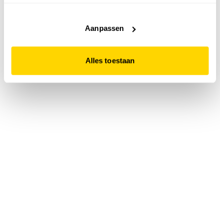
accepteert. Dit doe je door op "Alles toestaan" te klikken.
Liever geen cookies? Hou er dan rekening mee dat de
website niet optimaal functioneert.
Aanpassen
Alles toestaan