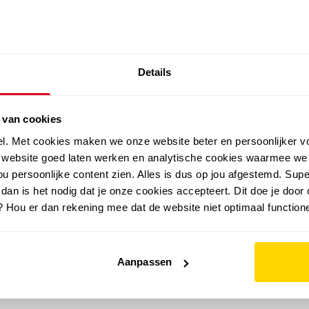
SALE: LAATSTE KANS!
Details
outdoor
zomer
merken
folder
sale
 van cookies
el. Met cookies maken we onze website beter en persoonlijker v
e website goed laten werken en analytische cookies waarmee we
u persoonlijke content zien. Alles is dus op jou afgestemd. Supe
 dan is het nodig dat je onze cookies accepteert. Dit doe je door 
? Hou er dan rekening mee dat de website niet optimaal functione
Aanpassen