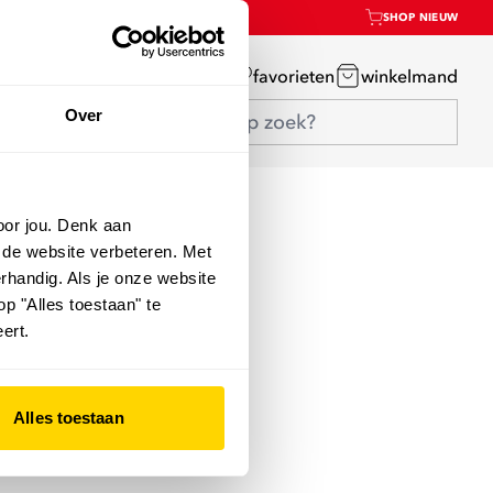
SHOP NIEUW
mijn account
favorieten
winkelmand
Over
oor jou. Denk aan
 de website verbeteren. Met
rhandig. Als je onze website
op "Alles toestaan" te
ert.
Alles toestaan