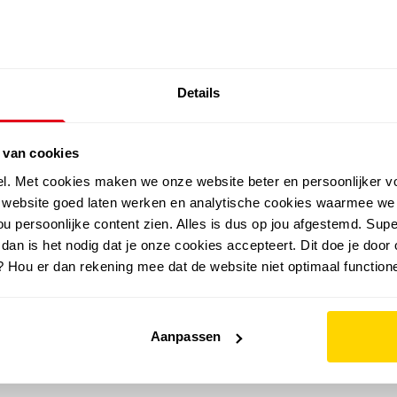
SALE: LAATSTE KANS!
Details
outdoor
zomer
merken
folder
sale
 van cookies
el. Met cookies maken we onze website beter en persoonlijker v
e website goed laten werken en analytische cookies waarmee we
u persoonlijke content zien. Alles is dus op jou afgestemd. Supe
 dan is het nodig dat je onze cookies accepteert. Dit doe je door 
? Hou er dan rekening mee dat de website niet optimaal functione
Aanpassen