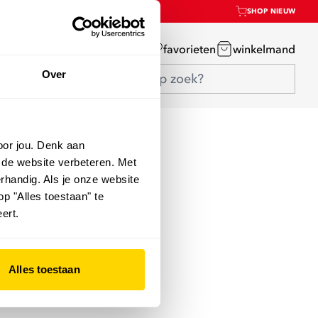
SHOP NIEUW
mijn account
favorieten
winkelmand
Over
oor jou. Denk aan
 de website verbeteren. Met
rhandig. Als je onze website
op "Alles toestaan" te
ert.
Alles toestaan