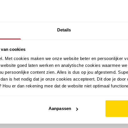
SALE: LAATSTE KANS!
Details
outdoor
zomer
merken
folder
sale
 van cookies
el. Met cookies maken we onze website beter en persoonlijker v
e website goed laten werken en analytische cookies waarmee we
u persoonlijke content zien. Alles is dus op jou afgestemd. Supe
 dan is het nodig dat je onze cookies accepteert. Dit doe je door 
? Hou er dan rekening mee dat de website niet optimaal functione
Aanpassen