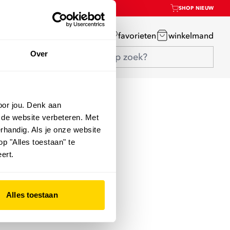
SHOP NIEUW
mijn account
favorieten
winkelmand
Over
oor jou. Denk aan
 de website verbeteren. Met
rhandig. Als je onze website
op "Alles toestaan" te
ert.
Alles toestaan