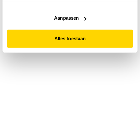
accepteert. Dit doe je door op "Alles toestaan" te klikken.
Liever geen cookies? Hou er dan rekening mee dat de
website niet optimaal functioneert.
Aanpassen
Alles toestaan