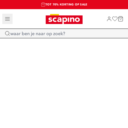
TOT 70% KORTING OP SALE
SALE: LAATSTE KANS!
SHOP NIEUW
Home