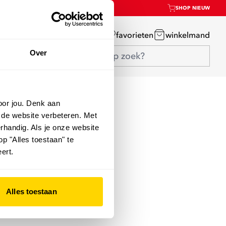
SHOP NIEUW
mijn account
favorieten
winkelmand
Over
oor jou. Denk aan
 de website verbeteren. Met
rhandig. Als je onze website
op "Alles toestaan" te
ert.
Alles toestaan