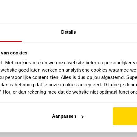
SALE: LAATSTE KANS!
Details
outdoor
zomer
merken
folder
sale
 van cookies
el. Met cookies maken we onze website beter en persoonlijker v
e website goed laten werken en analytische cookies waarmee we
u persoonlijke content zien. Alles is dus op jou afgestemd. Supe
 dan is het nodig dat je onze cookies accepteert. Dit doe je door 
? Hou er dan rekening mee dat de website niet optimaal functione
Aanpassen