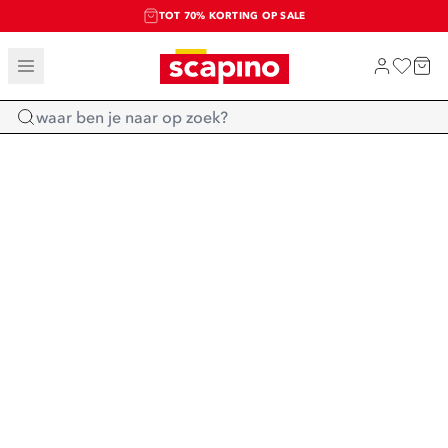
TOT 70% KORTING OP SALE
SALE: LAATSTE KANS!
SHOP NIEUW
Home