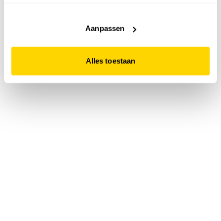
accepteert. Dit doe je door op "Alles toestaan" te klikken.
Liever geen cookies? Hou er dan rekening mee dat de
website niet optimaal functioneert.
Aanpassen
Alles toestaan