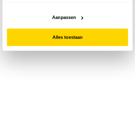
accepteert. Dit doe je door op "Alles toestaan" te klikken.
Liever geen cookies? Hou er dan rekening mee dat de
website niet optimaal functioneert.
Aanpassen
Alles toestaan