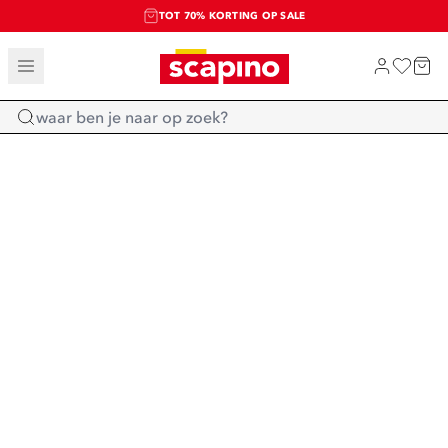
TOT 70% KORTING OP SALE
SALE: LAATSTE KANS!
SHOP NIEUW
Home