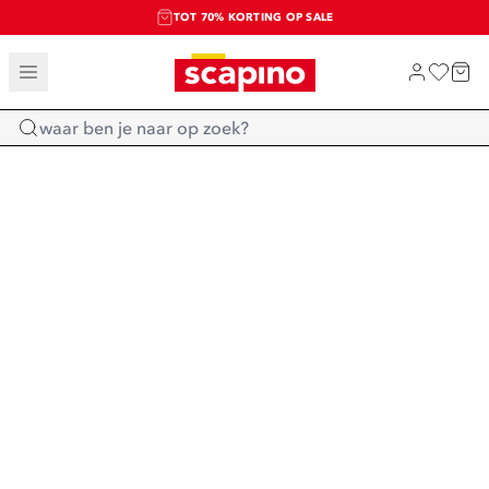
TOT 70% KORTING OP SALE
SALE: LAATSTE KANS!
SHOP NIEUW
Home