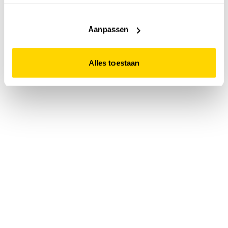
accepteert. Dit doe je door op "Alles toestaan" te klikken.
Liever geen cookies? Hou er dan rekening mee dat de
website niet optimaal functioneert.
Aanpassen
Alles toestaan