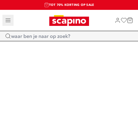
TOT 70% KORTING OP SALE
SALE: LAATSTE KANS!
SHOP NIEUW
Home