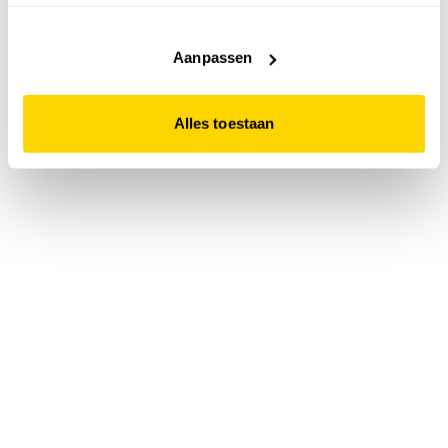
accepteert. Dit doe je door op "Alles toestaan" te klikken.
Liever geen cookies? Hou er dan rekening mee dat de
website niet optimaal functioneert.
Aanpassen
Alles toestaan