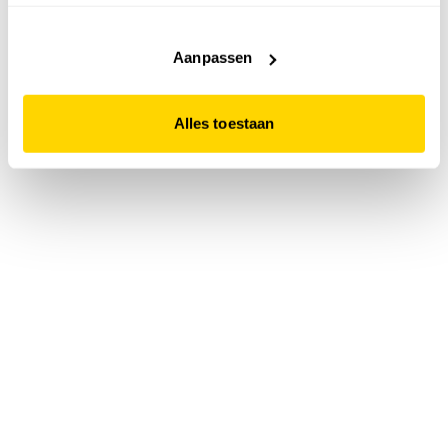
accepteert. Dit doe je door op "Alles toestaan" te klikken.
Liever geen cookies? Hou er dan rekening mee dat de
website niet optimaal functioneert.
Aanpassen
Alles toestaan