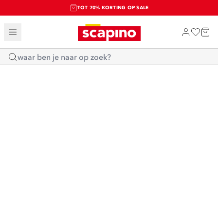
TOT 70% KORTING OP SALE
SALE: LAATSTE KANS!
SHOP NIEUW
Home