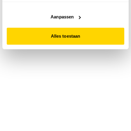
accepteert. Dit doe je door op "Alles toestaan" te klikken.
Liever geen cookies? Hou er dan rekening mee dat de
website niet optimaal functioneert.
Aanpassen
Alles toestaan