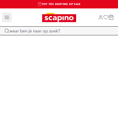
TOT 70% KORTING OP SALE
SALE: LAATSTE KANS!
SHOP NIEUW
Home