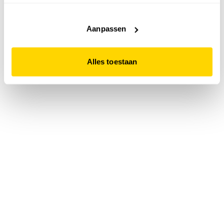
accepteert. Dit doe je door op "Alles toestaan" te klikken.
Liever geen cookies? Hou er dan rekening mee dat de
website niet optimaal functioneert.
Aanpassen
Alles toestaan