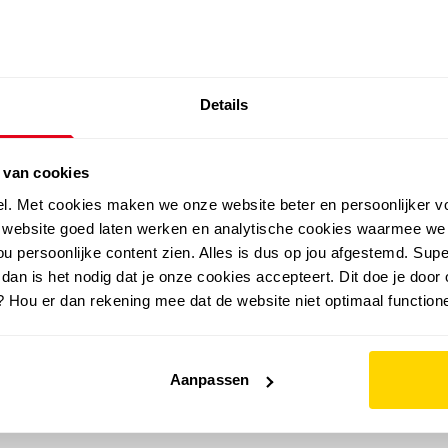
SALE: LAATSTE KANS!
Details
outdoor
zomer
merken
folder
sale
 van cookies
el. Met cookies maken we onze website beter en persoonlijker v
e website goed laten werken en analytische cookies waarmee we
u persoonlijke content zien. Alles is dus op jou afgestemd. Supe
 dan is het nodig dat je onze cookies accepteert. Dit doe je door 
? Hou er dan rekening mee dat de website niet optimaal functione
Aanpassen