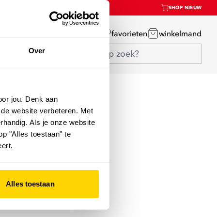
SHOP NIEUW
mijn account
favorieten
winkelmand
Over
oor jou. Denk aan
 de website verbeteren. Met
rhandig. Als je onze website
op "Alles toestaan" te
ert.
Alles toestaan