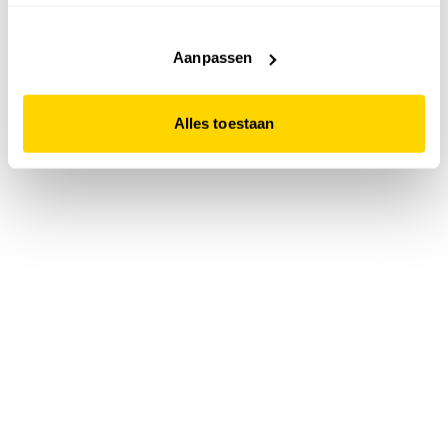
accepteert. Dit doe je door op "Alles toestaan" te klikken.
Liever geen cookies? Hou er dan rekening mee dat de
website niet optimaal functioneert.
Aanpassen
Alles toestaan