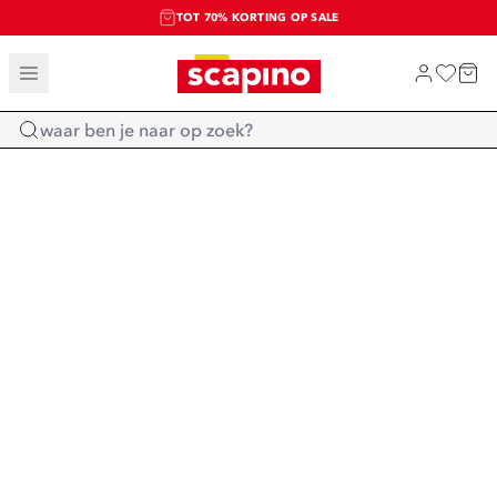
TOT 70% KORTING OP SALE
SALE: LAATSTE KANS!
SHOP NIEUW
Home