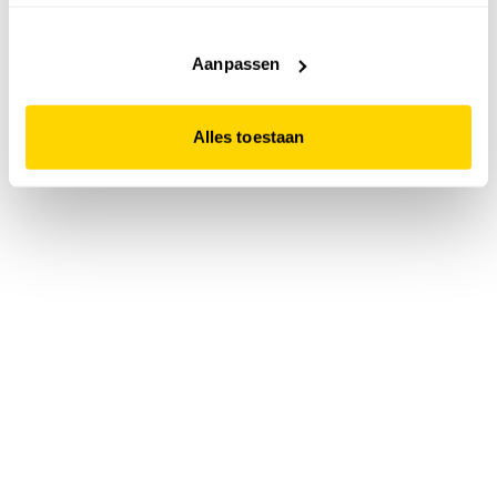
accepteert. Dit doe je door op "Alles toestaan" te klikken.
Liever geen cookies? Hou er dan rekening mee dat de
website niet optimaal functioneert.
Aanpassen
Alles toestaan