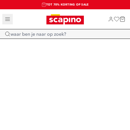
TOT 70% KORTING OP SALE
SALE: LAATSTE KANS!
SHOP NIEUW
Home