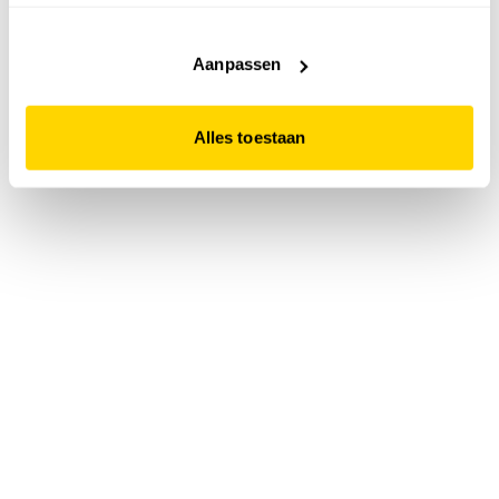
accepteert. Dit doe je door op "Alles toestaan" te klikken.
Liever geen cookies? Hou er dan rekening mee dat de
website niet optimaal functioneert.
Aanpassen
Alles toestaan