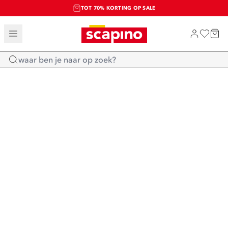
TOT 70% KORTING OP SALE
SALE: LAATSTE KANS!
SHOP NIEUW
Home