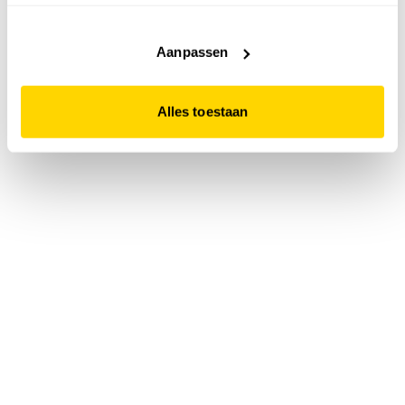
accepteert. Dit doe je door op "Alles toestaan" te klikken.
Liever geen cookies? Hou er dan rekening mee dat de
website niet optimaal functioneert.
Aanpassen
Alles toestaan