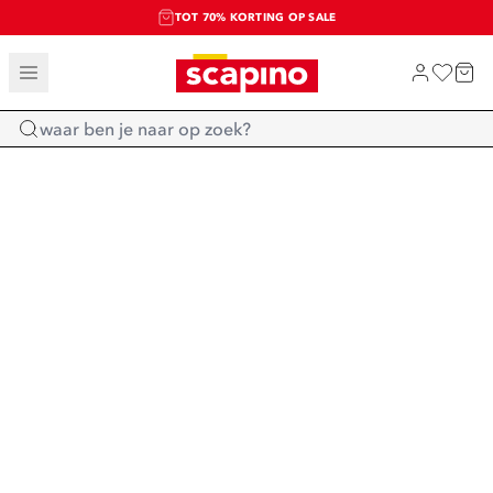
TOT 70% KORTING OP SALE
SALE: LAATSTE KANS!
SHOP NIEUW
Home