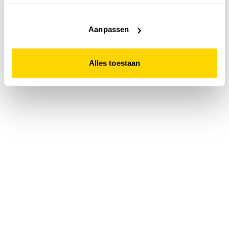
accepteert. Dit doe je door op "Alles toestaan" te klikken.
Liever geen cookies? Hou er dan rekening mee dat de
website niet optimaal functioneert.
Aanpassen
Alles toestaan