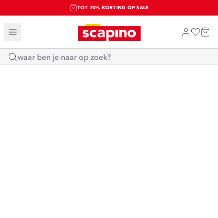
TOT 70% KORTING OP SALE
SALE: LAATSTE KANS!
SHOP NIEUW
Home