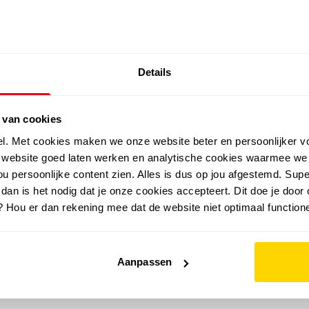
SALE: LAATSTE KANS!
Details
outdoor
zomer
merken
folder
sale
 van cookies
el. Met cookies maken we onze website beter en persoonlijker v
e website goed laten werken en analytische cookies waarmee we
u persoonlijke content zien. Alles is dus op jou afgestemd. Supe
 dan is het nodig dat je onze cookies accepteert. Dit doe je door 
? Hou er dan rekening mee dat de website niet optimaal functione
Aanpassen