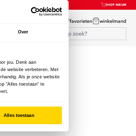
SHOP NIEUW
mijn account
favorieten
winkelmand
Over
oor jou. Denk aan
 de website verbeteren. Met
rhandig. Als je onze website
op "Alles toestaan" te
ert.
Alles toestaan