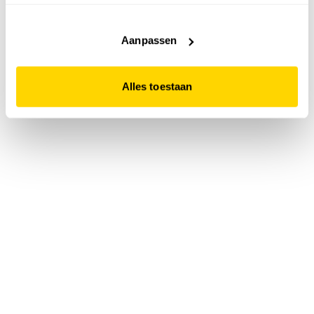
accepteert. Dit doe je door op "Alles toestaan" te klikken.
Liever geen cookies? Hou er dan rekening mee dat de
website niet optimaal functioneert.
Aanpassen
Alles toestaan