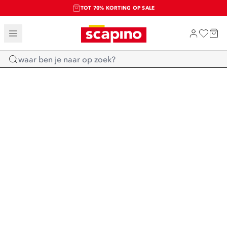
TOT 70% KORTING OP SALE
SALE: LAATSTE KANS!
SHOP NIEUW
Home