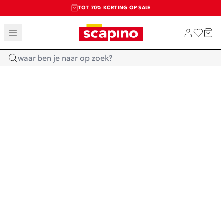
TOT 70% KORTING OP SALE
SALE: LAATSTE KANS!
SHOP NIEUW
Home