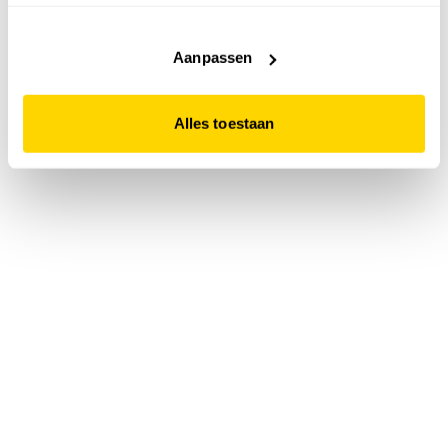
accepteert. Dit doe je door op "Alles toestaan" te klikken.
Liever geen cookies? Hou er dan rekening mee dat de
website niet optimaal functioneert.
Aanpassen
Alles toestaan