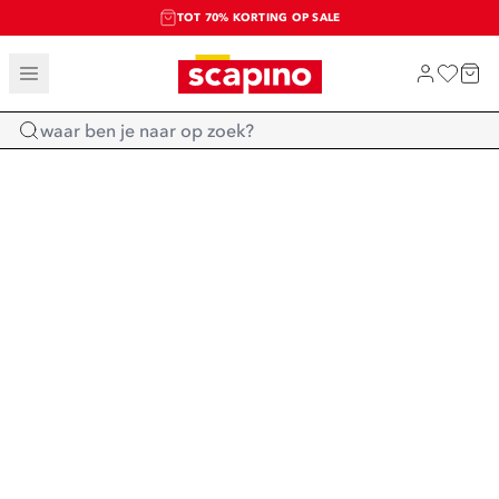
TOT 70% KORTING OP SALE
SALE: LAATSTE KANS!
SHOP NIEUW
Home