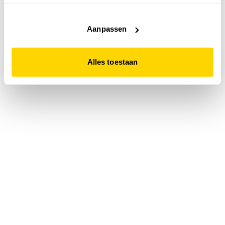
accepteert. Dit doe je door op "Alles toestaan" te klikken.
Liever geen cookies? Hou er dan rekening mee dat de
website niet optimaal functioneert.
Aanpassen
Alles toestaan