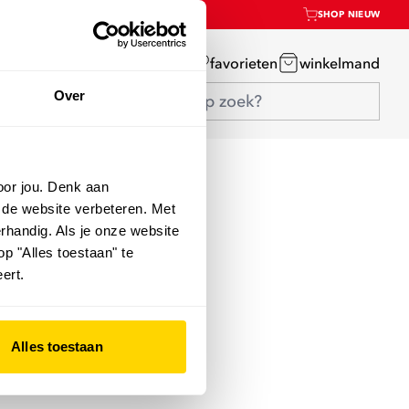
SHOP NIEUW
mijn account
favorieten
winkelmand
Over
oor jou. Denk aan
 de website verbeteren. Met
rhandig. Als je onze website
op "Alles toestaan" te
ert.
Alles toestaan