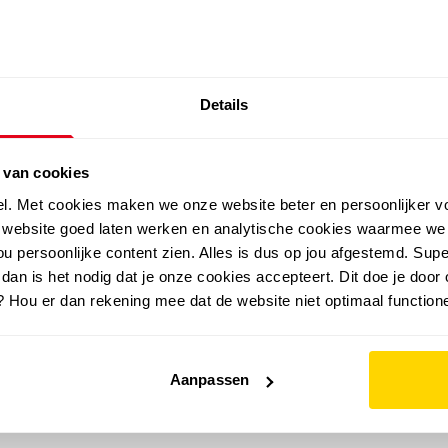
SALE: LAATSTE KANS!
Details
outdoor
zomer
merken
folder
sale
 van cookies
el. Met cookies maken we onze website beter en persoonlijker v
e website goed laten werken en analytische cookies waarmee we
u persoonlijke content zien. Alles is dus op jou afgestemd. Supe
 dan is het nodig dat je onze cookies accepteert. Dit doe je door 
? Hou er dan rekening mee dat de website niet optimaal functione
Aanpassen