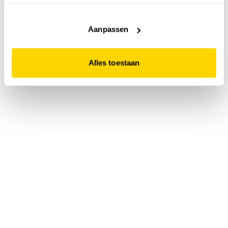
accepteert. Dit doe je door op "Alles toestaan" te klikken.
Liever geen cookies? Hou er dan rekening mee dat de
website niet optimaal functioneert.
Aanpassen
Alles toestaan