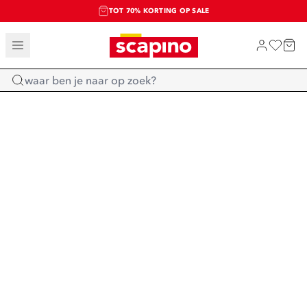
TOT 70% KORTING OP SALE
SALE: LAATSTE KANS!
SHOP NIEUW
Home