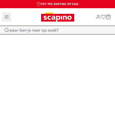
TOT 70% KORTING OP SALE
SALE: LAATSTE KANS!
SHOP NIEUW
Home