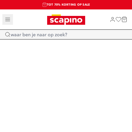
TOT 70% KORTING OP SALE
SALE: LAATSTE KANS!
SHOP NIEUW
Home