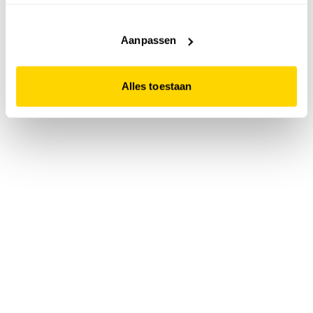
accepteert. Dit doe je door op "Alles toestaan" te klikken.
Liever geen cookies? Hou er dan rekening mee dat de
website niet optimaal functioneert.
Aanpassen
Alles toestaan