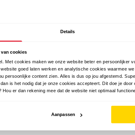
SALE: LAATSTE KANS!
Details
outdoor
zomer
merken
folder
sale
 van cookies
el. Met cookies maken we onze website beter en persoonlijker v
e website goed laten werken en analytische cookies waarmee we
u persoonlijke content zien. Alles is dus op jou afgestemd. Supe
 dan is het nodig dat je onze cookies accepteert. Dit doe je door 
? Hou er dan rekening mee dat de website niet optimaal functione
Aanpassen