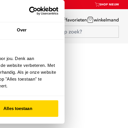
SHOP NIEUW
mijn account
favorieten
winkelmand
Over
oor jou. Denk aan
 de website verbeteren. Met
rhandig. Als je onze website
op "Alles toestaan" te
ert.
Alles toestaan