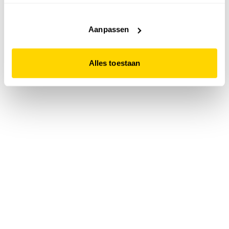
accepteert. Dit doe je door op "Alles toestaan" te klikken.
Liever geen cookies? Hou er dan rekening mee dat de
website niet optimaal functioneert.
Aanpassen
Alles toestaan