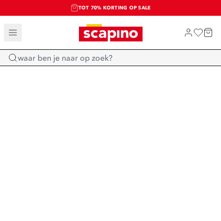
TOT 70% KORTING OP SALE
SALE: LAATSTE KANS!
SHOP NIEUW
Home