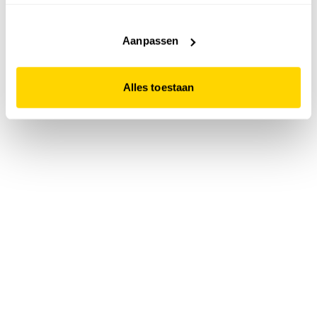
accepteert. Dit doe je door op "Alles toestaan" te klikken.
Liever geen cookies? Hou er dan rekening mee dat de
website niet optimaal functioneert.
Aanpassen
Alles toestaan