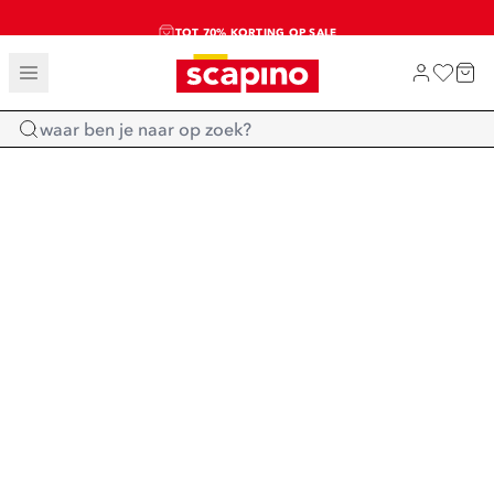
TOT 70% KORTING OP SALE
SALE: LAATSTE KANS!
SHOP NIEUW
Home