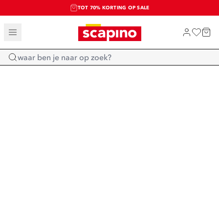
TOT 70% KORTING OP SALE
SALE: LAATSTE KANS!
SHOP NIEUW
Home