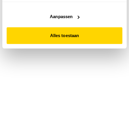
accepteert. Dit doe je door op "Alles toestaan" te klikken.
Liever geen cookies? Hou er dan rekening mee dat de
website niet optimaal functioneert.
Aanpassen
Alles toestaan