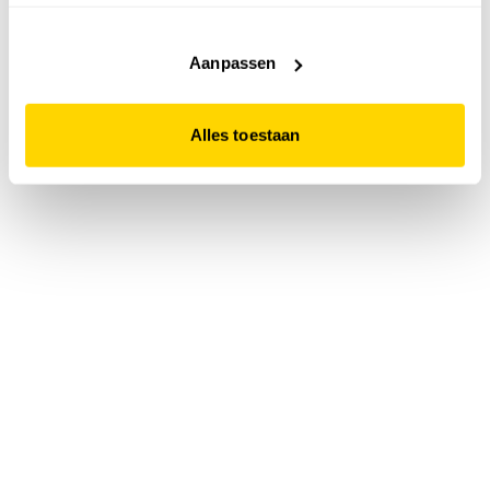
accepteert. Dit doe je door op "Alles toestaan" te klikken.
Liever geen cookies? Hou er dan rekening mee dat de
website niet optimaal functioneert.
Aanpassen
Alles toestaan