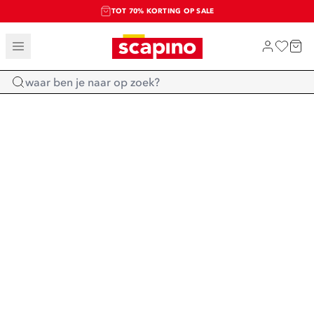
TOT 70% KORTING OP SALE
SALE: LAATSTE KANS!
SHOP NIEUW
Home