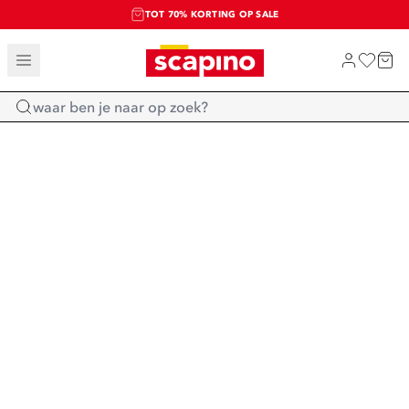
TOT 70% KORTING OP SALE
SALE: LAATSTE KANS!
SHOP NIEUW
Home