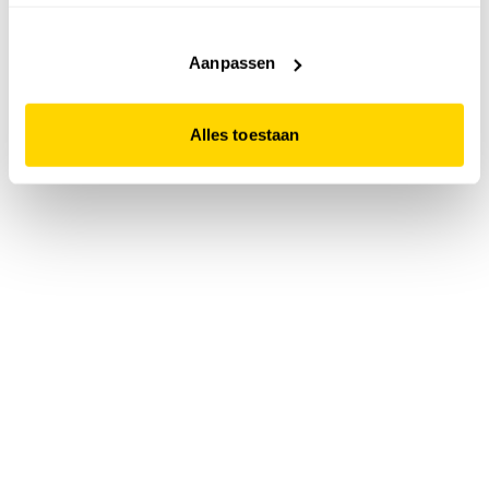
accepteert. Dit doe je door op "Alles toestaan" te klikken.
Liever geen cookies? Hou er dan rekening mee dat de
website niet optimaal functioneert.
Aanpassen
Alles toestaan