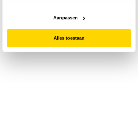
accepteert. Dit doe je door op "Alles toestaan" te klikken.
Liever geen cookies? Hou er dan rekening mee dat de
website niet optimaal functioneert.
Aanpassen
Alles toestaan