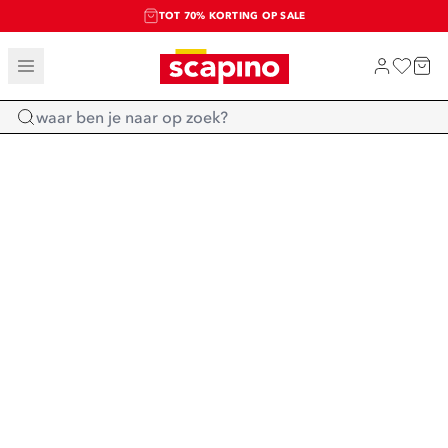
TOT 70% KORTING OP SALE
SALE: LAATSTE KANS!
SHOP NIEUW
Home