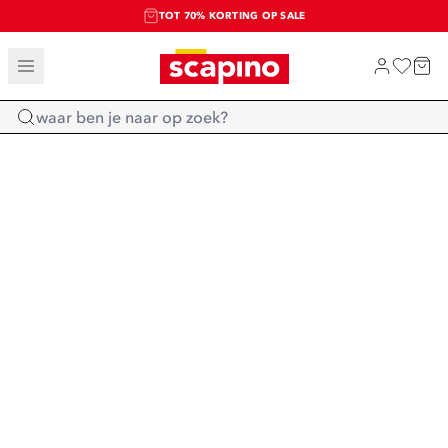
TOT 70% KORTING OP SALE
SALE: LAATSTE KANS!
SHOP NIEUW
Home