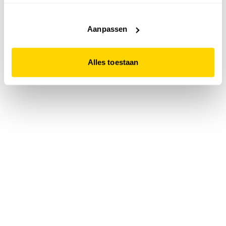
accepteert. Dit doe je door op "Alles toestaan" te klikken.
Liever geen cookies? Hou er dan rekening mee dat de
website niet optimaal functioneert.
Aanpassen
Alles toestaan