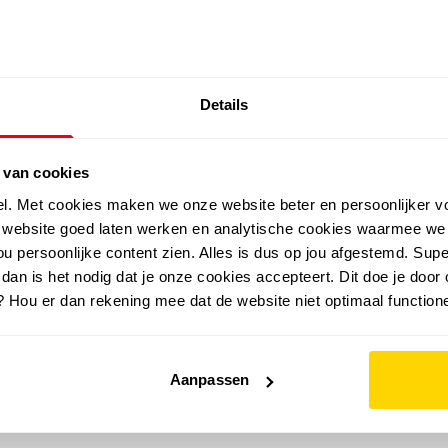
SALE: LAATSTE KANS!
Details
outdoor
zomer
merken
folder
sale
 van cookies
el. Met cookies maken we onze website beter en persoonlijker v
e website goed laten werken en analytische cookies waarmee we
u persoonlijke content zien. Alles is dus op jou afgestemd. Supe
 dan is het nodig dat je onze cookies accepteert. Dit doe je door 
? Hou er dan rekening mee dat de website niet optimaal functione
Aanpassen