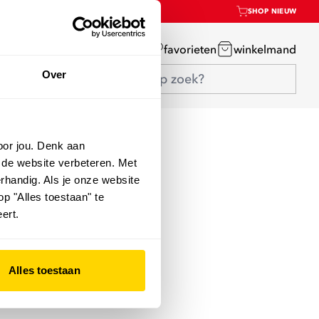
SHOP NIEUW
mijn account
favorieten
winkelmand
Over
oor jou. Denk aan
 de website verbeteren. Met
rhandig. Als je onze website
op "Alles toestaan" te
ert.
Alles toestaan