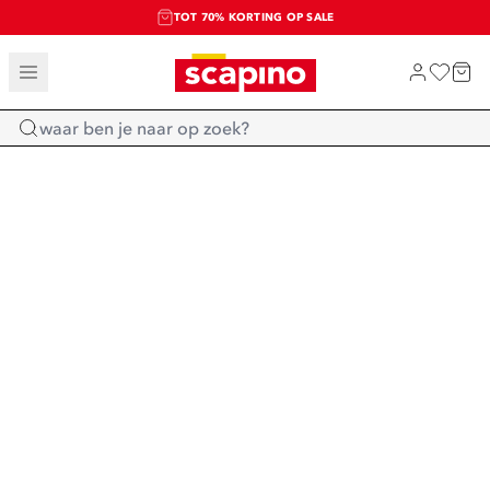
TOT 70% KORTING OP SALE
SALE: LAATSTE KANS!
SHOP NIEUW
Home