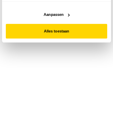
accepteert. Dit doe je door op "Alles toestaan" te klikken.
Liever geen cookies? Hou er dan rekening mee dat de
website niet optimaal functioneert.
Aanpassen
Alles toestaan