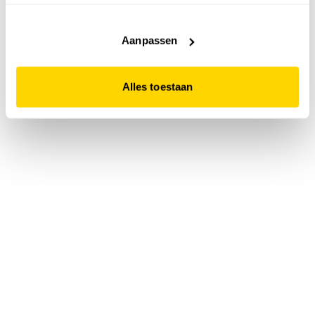
accepteert. Dit doe je door op "Alles toestaan" te klikken.
Liever geen cookies? Hou er dan rekening mee dat de
website niet optimaal functioneert.
Aanpassen
Alles toestaan