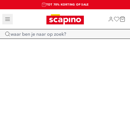
TOT 70% KORTING OP SALE
SALE: LAATSTE KANS!
SHOP NIEUW
Home