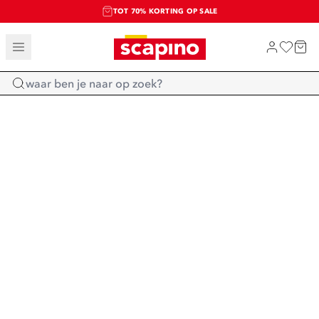
TOT 70% KORTING OP SALE
SALE: LAATSTE KANS!
SHOP NIEUW
Home