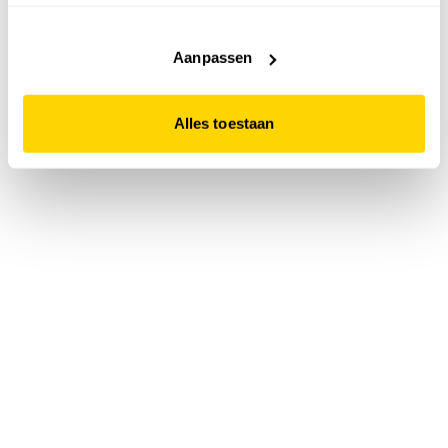
accepteert. Dit doe je door op "Alles toestaan" te klikken.
Liever geen cookies? Hou er dan rekening mee dat de
website niet optimaal functioneert.
Aanpassen
Alles toestaan