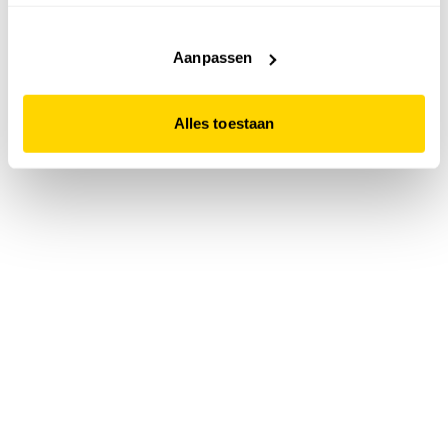
accepteert. Dit doe je door op "Alles toestaan" te klikken.
Liever geen cookies? Hou er dan rekening mee dat de
website niet optimaal functioneert.
Aanpassen
Alles toestaan