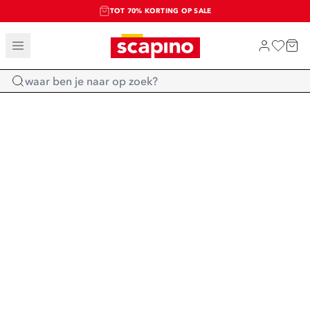
TOT 70% KORTING OP SALE
SALE: LAATSTE KANS!
SHOP NIEUW
Home