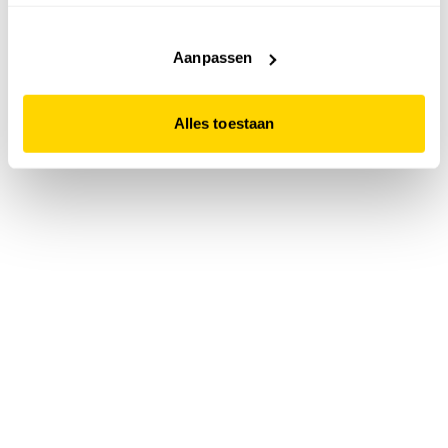
accepteert. Dit doe je door op "Alles toestaan" te klikken.
Liever geen cookies? Hou er dan rekening mee dat de
website niet optimaal functioneert.
Aanpassen
Alles toestaan