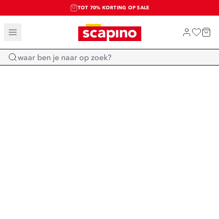
TOT 70% KORTING OP SALE
SALE: LAATSTE KANS!
SHOP NIEUW
Home