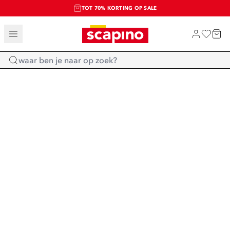
TOT 70% KORTING OP SALE
SALE: LAATSTE KANS!
SHOP NIEUW
Home