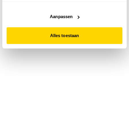
accepteert. Dit doe je door op "Alles toestaan" te klikken.
Liever geen cookies? Hou er dan rekening mee dat de
website niet optimaal functioneert.
Aanpassen
Alles toestaan