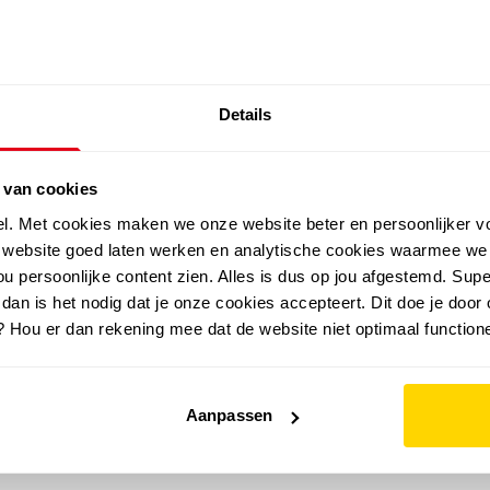
SALE: LAATSTE KANS!
Details
outdoor
zomer
merken
folder
sale
 van cookies
el. Met cookies maken we onze website beter en persoonlijker v
e website goed laten werken en analytische cookies waarmee we
u persoonlijke content zien. Alles is dus op jou afgestemd. Supe
 dan is het nodig dat je onze cookies accepteert. Dit doe je door 
? Hou er dan rekening mee dat de website niet optimaal functione
Aanpassen