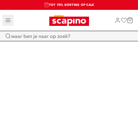
TOT 70% KORTING OP SALE
SALE: LAATSTE KANS!
SHOP NIEUW
Home