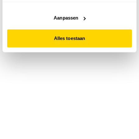
accepteert. Dit doe je door op "Alles toestaan" te klikken.
Liever geen cookies? Hou er dan rekening mee dat de
website niet optimaal functioneert.
Aanpassen
Alles toestaan