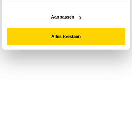
accepteert. Dit doe je door op "Alles toestaan" te klikken.
Liever geen cookies? Hou er dan rekening mee dat de
website niet optimaal functioneert.
Aanpassen
Alles toestaan