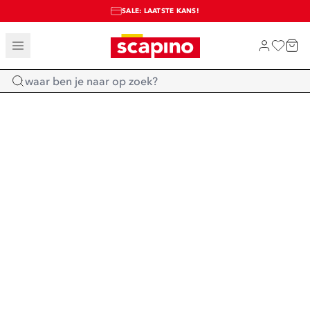
SALE: LAATSTE KANS!
TOT 70% KORTING OP SALE
SHOP NIEUW
Home