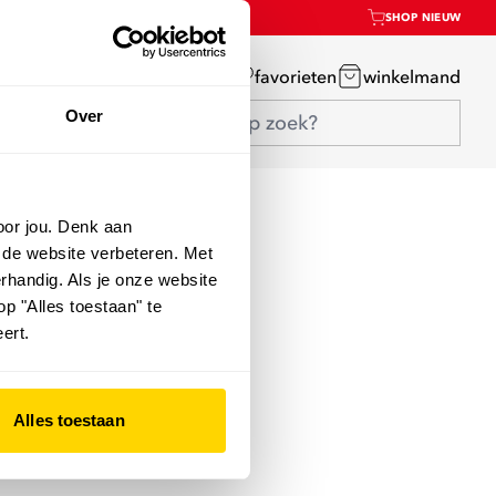
SHOP NIEUW
mijn account
favorieten
winkelmand
Over
oor jou. Denk aan
 de website verbeteren. Met
rhandig. Als je onze website
op "Alles toestaan" te
ert.
Alles toestaan