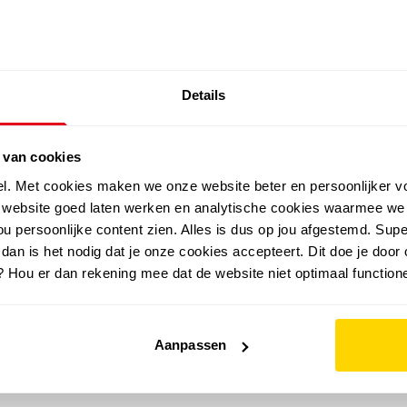
SALE: LAATSTE KANS!
Details
outdoor
zomer
merken
folder
sale
 van cookies
el. Met cookies maken we onze website beter en persoonlijker v
e website goed laten werken en analytische cookies waarmee we
u persoonlijke content zien. Alles is dus op jou afgestemd. Supe
 dan is het nodig dat je onze cookies accepteert. Dit doe je door 
? Hou er dan rekening mee dat de website niet optimaal functione
Aanpassen