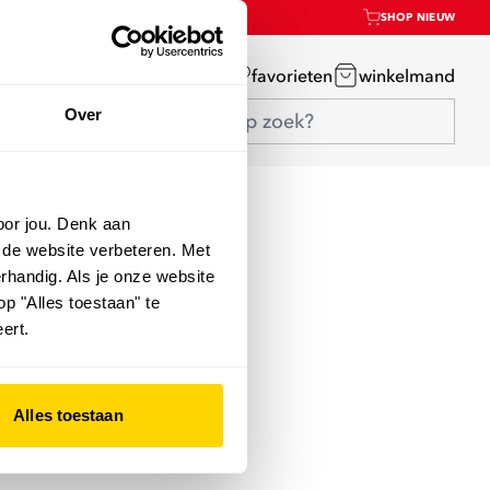
SHOP NIEUW
mijn account
favorieten
winkelmand
Over
oor jou. Denk aan
 de website verbeteren. Met
rhandig. Als je onze website
op "Alles toestaan" te
ert.
Alles toestaan