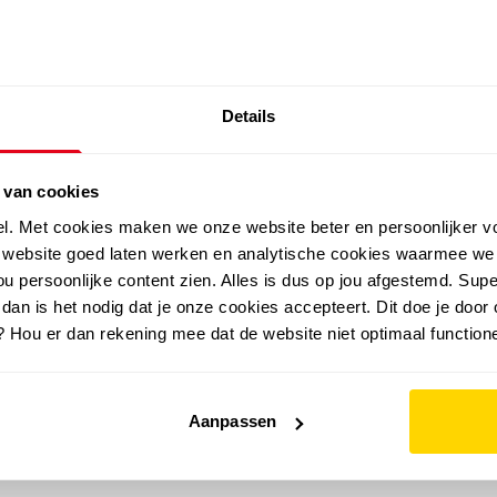
SALE: LAATSTE KANS!
Details
outdoor
zomer
merken
folder
sale
 van cookies
el. Met cookies maken we onze website beter en persoonlijker v
e website goed laten werken en analytische cookies waarmee we
u persoonlijke content zien. Alles is dus op jou afgestemd. Supe
 dan is het nodig dat je onze cookies accepteert. Dit doe je door 
? Hou er dan rekening mee dat de website niet optimaal functione
Aanpassen